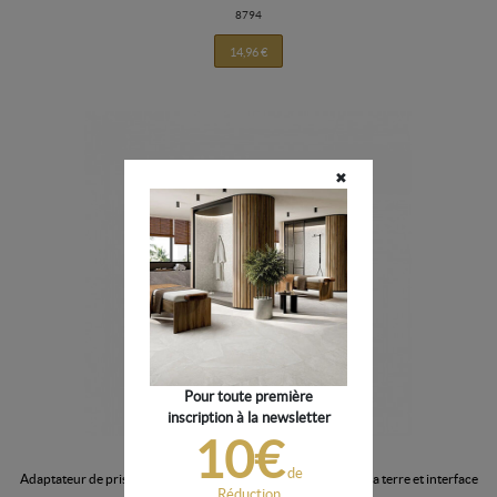
8794
14,96 €
✖
Pour toute première
inscription à la newsletter
10€
de
adaptateur de prise de type européen avec contact de mise à la terre et interface
Réduction
de...