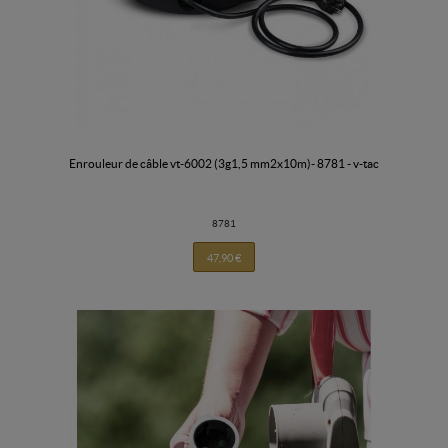
enrouleur de câble vt-6002 (3g1,5 mm2x10m)- 8781 - v-tac
8781
47,90 €