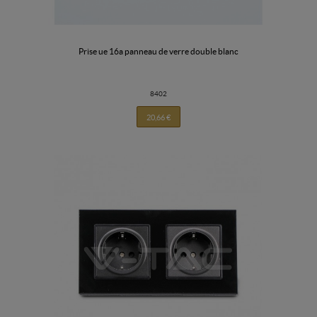
prise ue 16a panneau de verre double blanc
8402
20,66 €