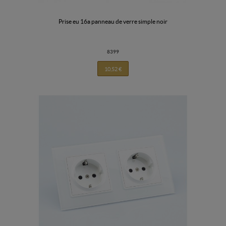
prise eu 16a panneau de verre simple noir
8399
10,52 €