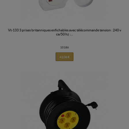
vt-133 3 prises britanniques enfichables avec télécommande tension : 240 v
ca/50 hz :...
10186
41,06 €