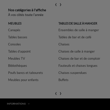
‹
›
Nos catégories à l'affiche
À vos côtés toute l'année
ON
MEUBLES
TABLES DE SALLE À MANGER
Canapés
Ensembles de salle à manger
L
Tables basses
Tables de bar et de café
T
Consoles
Chaises
T
Tables d’appoint
Chaises de salle à manger
M
Meubles TV
Chaises de bar et de comptoir
Bibliothèques
Fauteuils et chaises longues
Poufs bancs et tabourets
Chaises suspendues
B
Meubles pour enfants
Buffets
‹
›
INFORMATIONS