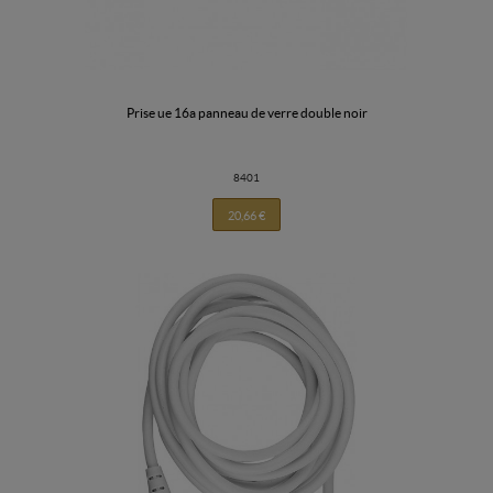
prise ue 16a panneau de verre double noir
8401
20,66 €