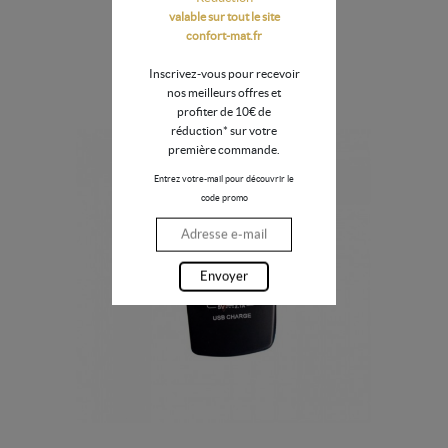
valable sur tout le site
confort-mat.fr
8795
Inscrivez-vous pour recevoir
15,32 €
nos meilleurs offres et
profiter de 10€ de
réduction* sur votre
première commande.
Entrez votre-mail pour découvrir le
code promo
Envoyer