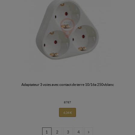
adaptateur 3 voies avec contact de terre 10/16a 250vblanc
8787
4,34 €
1
2
3
4