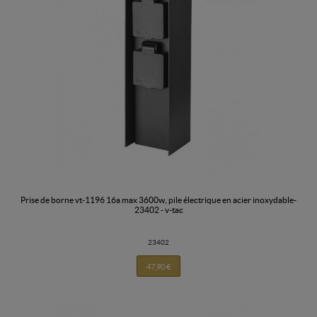
prise de borne vt-1196 16a max 3600w, pile électrique en acier inoxydable-
23402 - v-tac
23402
47,90 €