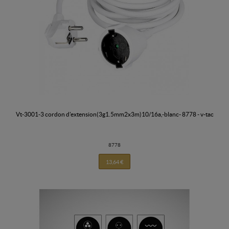
vt-3001-3 cordon d'extension(3g1.5mm2x3m)10/16a,-blanc- 8778 - v-tac
8778
13,64 €