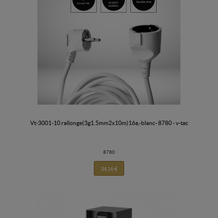
vt-3001-10 rallonge(3g1.5mm2x10m)16a,-blanc- 8780 - v-tac
8780
34,16 €