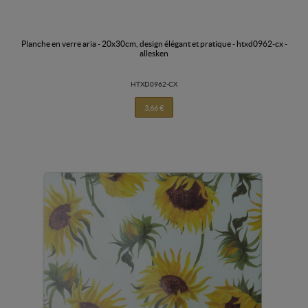
planche en verre aria - 20x30cm, design élégant et pratique - htxd0962-cx -
allesken
HTXD0962-CX
3,66 €