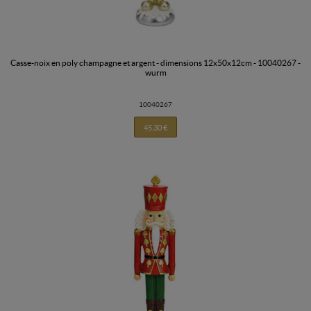
casse-noix en poly champagne et argent - dimensions 12x50x12cm - 10040267 -
wurm
10040267
45,30 €