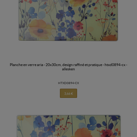
planche en verre aria - 20x30cm, design raffiné et pratique - htxd0894-cx -
allesken
HTXD0894-CX
3,66 €