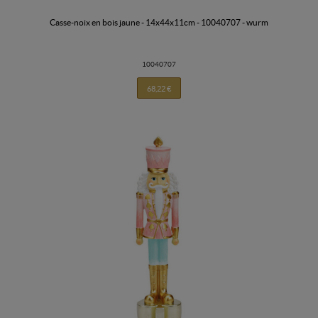
casse-noix en bois jaune - 14x44x11cm - 10040707 - wurm
10040707
68,22 €