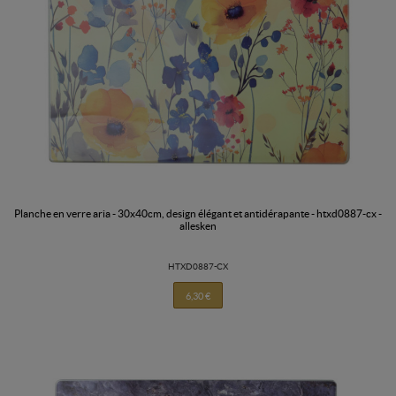
planche en verre aria - 30x40cm, design élégant et antidérapante - htxd0887-cx -
allesken
HTXD0887-CX
6,30 €