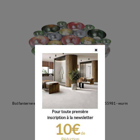
✖
bol/lanterne en métal - rose, turquoise, 40x5x40cm - 10055981 - wurm
Pour toute première
inscription à la newsletter
10055981
10€
89,95 €
de
Réduction