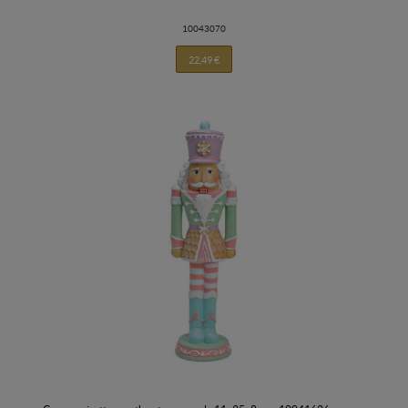
10043070
22,49 €