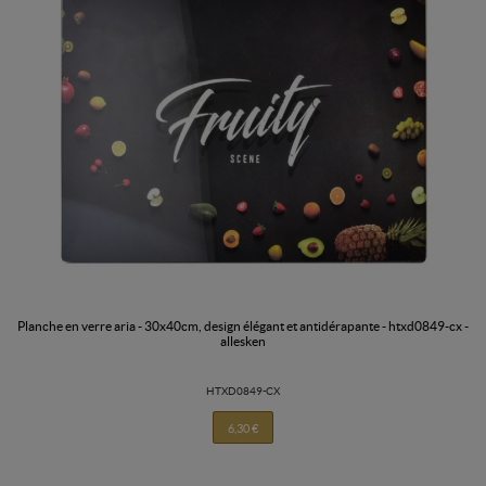
planche en verre aria - 30x40cm, design élégant et antidérapante - htxd0849-cx -
allesken
HTXD0849-CX
6,30 €