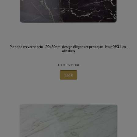
planche en verre aria - 20x30cm, design élégant et pratique - htxd0931-cx -
allesken
HTXD0931-CX
3,66 €