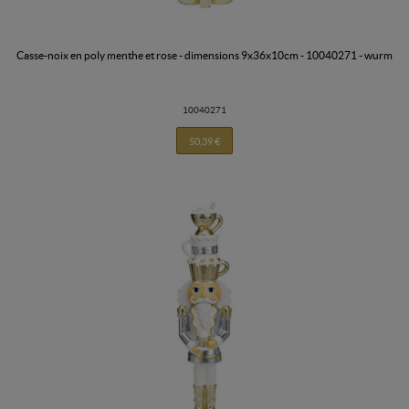
casse-noix en poly menthe et rose - dimensions 9x36x10cm - 10040271 - wurm
10040271
50,39 €