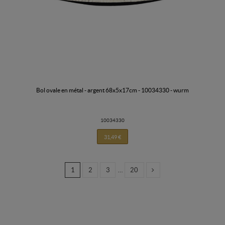
bol ovale en métal - argent 68x5x17cm - 10034330 - wurm
10034330
31,49 €
1
2
3
…
20