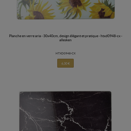
planche en verre aria - 30x40cm, design élégant et pratique - htxd0948-cx -
allesken
HTXD0948-CX
6,30 €