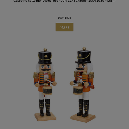
casse-noisette menthe et rose - poly 11x35x8cm - 10041636 - wurm
10041636
44,99 €