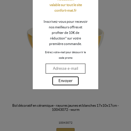
valable sur tout le site
confort-mat.fr
Inscrivez-vous pour recevoir
nos meilleurs offres et
profiter de 10€ de
réduction* sur votre
première commande.
Entrez votre-mail pour découvrir le
code promo
Envoyer
bol décoratif en céramique - rayures jaunes et blanches 17x10x17cm -
10043072 - wurm
10043072