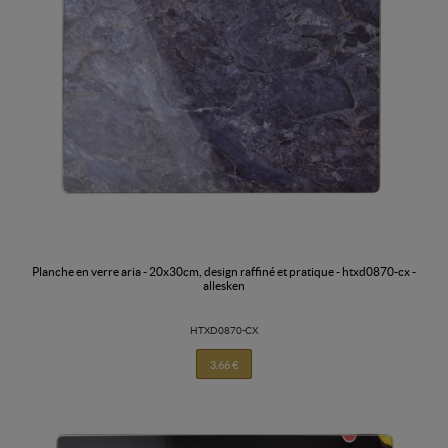
planche en verre aria - 20x30cm, design raffiné et pratique - htxd0870-cx -
allesken
HTXD0870-CX
3,66 €