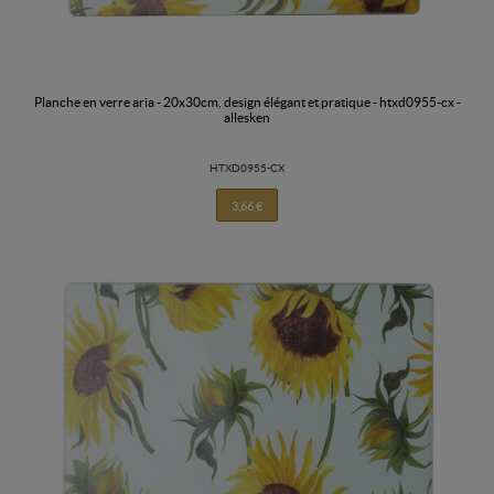
planche en verre aria - 20x30cm, design élégant et pratique - htxd0955-cx -
allesken
HTXD0955-CX
3,66 €