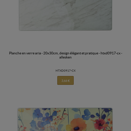
planche en verre aria - 20x30cm, design élégant et pratique - htxd0917-cx -
allesken
HTXD0917-CX
3,66 €