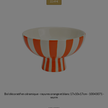
22,49 €
bol décoratif en céramique - rayures orange et blanc 17x10x17cm - 10043071 -
wurm