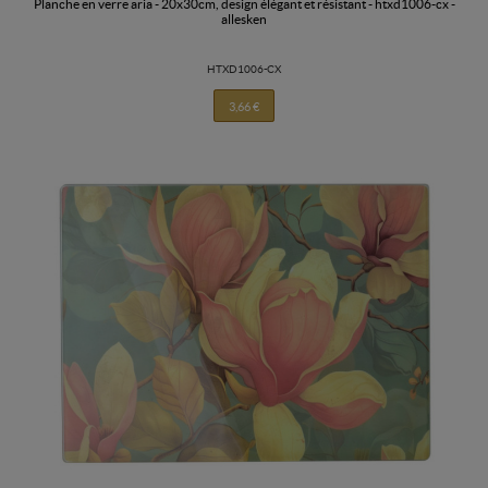
planche en verre aria - 20x30cm, design élégant et résistant - htxd1006-cx -
allesken
HTXD1006-CX
3,66 €