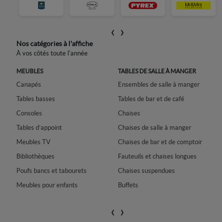
‹
›
Nos catégories à l'affiche
À vos côtés toute l'année
ON
MEUBLES
TABLES DE SALLE À MANGER
Canapés
Ensembles de salle à manger
L
Tables basses
Tables de bar et de café
T
Consoles
Chaises
T
Tables d’appoint
Chaises de salle à manger
M
Meubles TV
Chaises de bar et de comptoir
Bibliothèques
Fauteuils et chaises longues
Poufs bancs et tabourets
Chaises suspendues
B
Meubles pour enfants
Buffets
‹
›