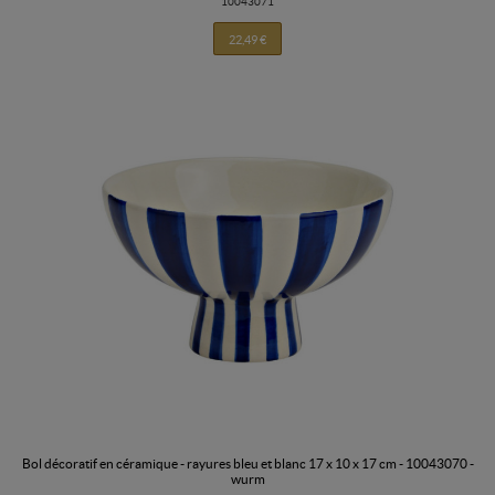
10043071
22,49 €
bol décoratif en céramique - rayures bleu et blanc 17 x 10 x 17 cm - 10043070 -
wurm