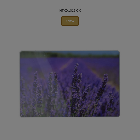
HTXD1013-CX
6,30 €