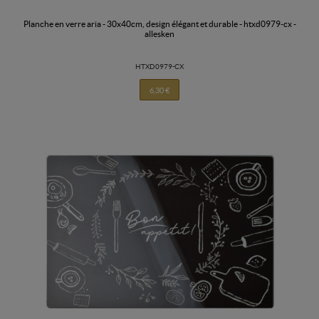
planche en verre aria - 30x40cm, design élégant et durable - htxd0979-cx -
allesken
HTXD0979-CX
6,30 €