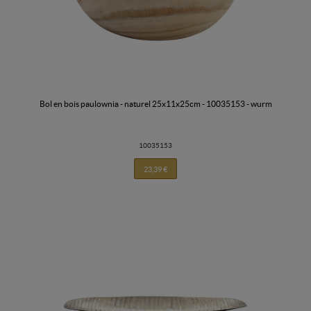
bol en bois paulownia - naturel 25x11x25cm - 10035153 - wurm
10035153
23,39 €