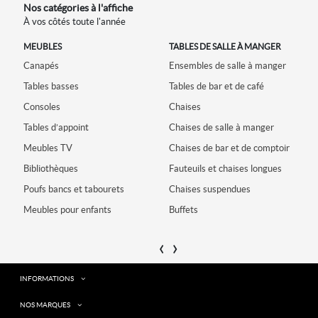
Nos catégories à l'affiche
À vos côtés toute l'année
ON
MEUBLES
TABLES DE SALLE À MANGER
Canapés
Ensembles de salle à manger
L
Tables basses
Tables de bar et de café
T
Consoles
Chaises
T
Tables d’appoint
Chaises de salle à manger
M
Meubles TV
Chaises de bar et de comptoir
Bibliothèques
Fauteuils et chaises longues
Poufs bancs et tabourets
Chaises suspendues
B
Meubles pour enfants
Buffets
‹
›
INFORMATIONS
NOS MARQUES