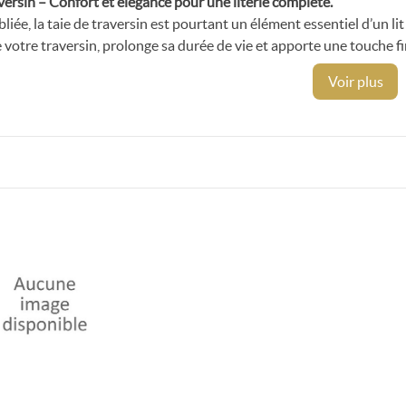
aversin – Confort et élégance pour une literie complète.
iée, la taie de traversin est pourtant un élément essentiel d’un lit 
 votre traversin, prolonge sa durée de vie et apporte une touche fin
t'Mat, nous vous proposons une sélection de taies de traversin de q
niser parfaitement avec le reste de votre linge de lit.💤 Pourquoi u
 est un soutien apprécié pour le dos, la nuque ou les jambes, souve
aptée permet de : • Préserver l’hygiène du traversin • Faciliter so
étique et décorative à votre lit • Assortir l’ensemble du linge de 
es nos taies de traversin sont : • Lavables en machine, avec instru
onçues pour conserver leur forme et leur couleur