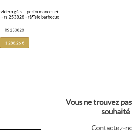
 - rs 253828 - rã¶sle barbecue
RS 253828
1 288,26 €
Vous ne trouvez pas
souhaité
Contactez-n