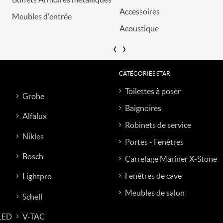
Accessoires
Meubles d'entrée
Acoustique
‹
›
CATÉGORIES STAR
Toilettes à poser
Grohe
Baignoires
Alfalux
Robinets de service
Nikles
Portes - Fenêtres
Bosch
Carrelage Mariner X-Stone
Fenêtres de cave
Lightpro
Meubles de salon
Schell
 LED
V-TAC