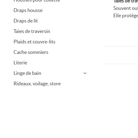
Taies de tr
Souvent oubl
Draps housse
Elle protège
Draps de lit
Chez Confor
pour s’harmo
Taies de traversin
Le traversin
Plaids et couvre-lits
Une taie ad
Cache sommiers
touche esth
durableTout
Literie
répétés • C
Linge de bain
Rideaux, voilage, store