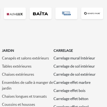
JARDIN
CARRELAGE
Canapés et salons extérieurs
Carrelage mural Intérieur
M
Tables extérieures
Carrelage de sol intérieur
M
Chaises extérieures
Carrelage de sol extérieur
M
Ensembles de salle à manger de
Carrelage effet marbre
M
jardin
Carrelage effet bois
M
Chaises longues et transats
Carrelage effet béton
M
Coussins et housses
Carrelage effet coloré
M