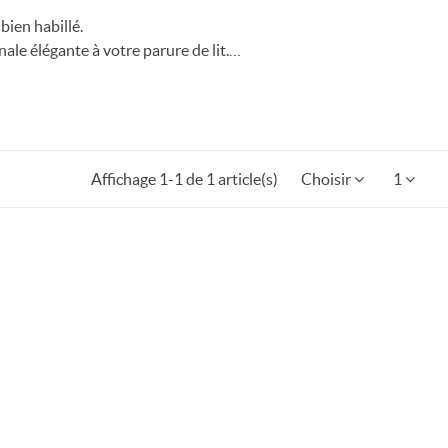
bien habillé.
ale élégante à votre parure de lit.
ualité, disponibles en différentes matières, tailles et coloris
tiliser une taie de traversin?
nt utilisé seul ou en complément d’oreillers.
n entretien (lavage de la taie uniquement) • Apporter une
lit pour une chambre harmonieuse Entretien facile et
Affichage 1-1 de 1 article(s)
Choisir
1
ctions spécifiques selon les tissus • Résistantes aux lavages