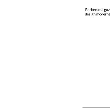
barbecue à gaz videro g4-sl - performances et
design moderne