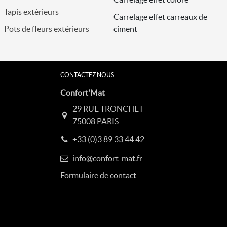
Tapis extérieurs
Carrelage effet carreaux de
M
Pots de fleurs extérieurs
ciment
CONTACTEZ NOUS
Confort'Mat
29 RUE TRONCHET
75008 PARIS
+33 (0)3 89 33 44 42
info@confort-mat.fr
Formulaire de contact