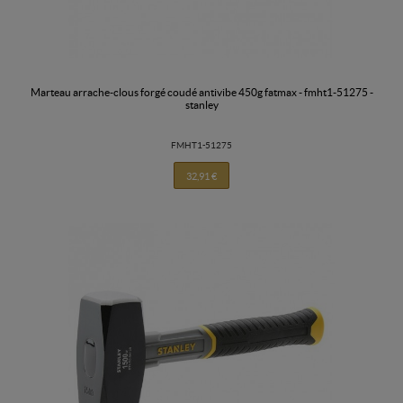
marteau arrache-clous forgé coudé antivibe 450g fatmax - fmht1-51275 -
stanley
FMHT1-51275
32,91 €