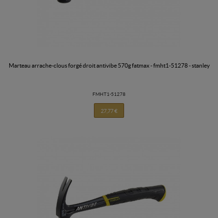
marteau arrache-clous forgé droit antivibe 570g fatmax - fmht1-51278 - stanley
FMHT1-51278
27,77 €