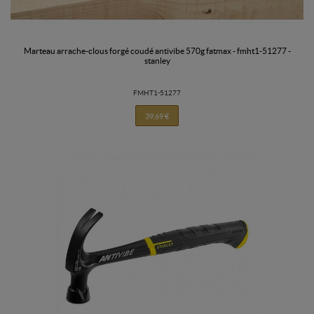
marteau arrache-clous forgé coudé antivibe 570g fatmax - fmht1-51277 -
stanley
FMHT1-51277
39,69 €