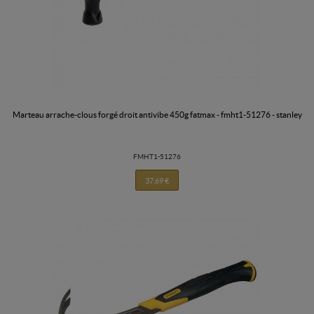
marteau arrache-clous forgé droit antivibe 450g fatmax - fmht1-51276 - stanley
FMHT1-51276
37,69 €