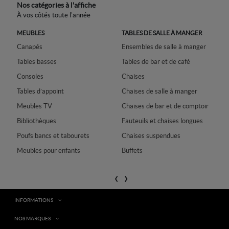
Nos catégories à l'affiche
À vos côtés toute l'année
ON
MEUBLES
TABLES DE SALLE À MANGER
Canapés
Ensembles de salle à manger
L
Tables basses
Tables de bar et de café
T
Consoles
Chaises
T
Tables d’appoint
Chaises de salle à manger
M
Meubles TV
Chaises de bar et de comptoir
Bibliothèques
Fauteuils et chaises longues
Poufs bancs et tabourets
Chaises suspendues
B
Meubles pour enfants
Buffets
‹
›
INFORMATIONS
NOS MARQUES