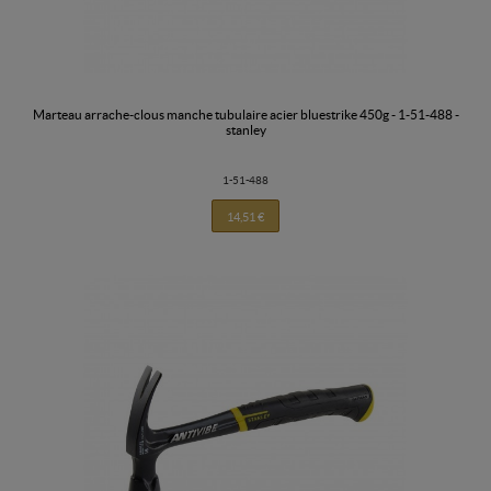
marteau arrache-clous manche tubulaire acier bluestrike 450g - 1-51-488 -
stanley
1-51-488
14,51 €