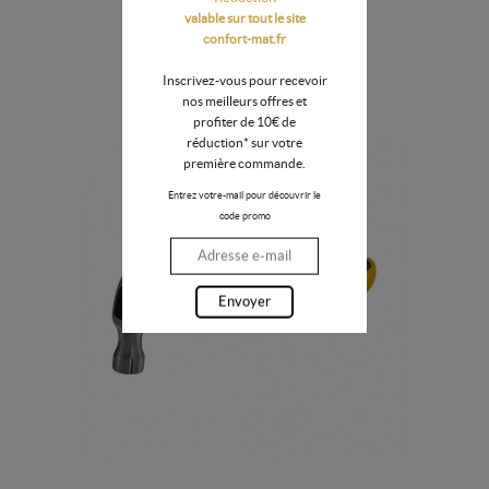
valable sur tout le site
confort-mat.fr
1-51-937
Inscrivez-vous pour recevoir
61,03 €
nos meilleurs offres et
profiter de 10€ de
réduction* sur votre
première commande.
Entrez votre-mail pour découvrir le
code promo
Envoyer