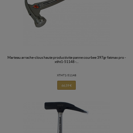
marteau arrache-clous haute productivite panne courbee 397gr fatmax pro -
xtht1-51148 -...
XTHT1-51148
66,59 €