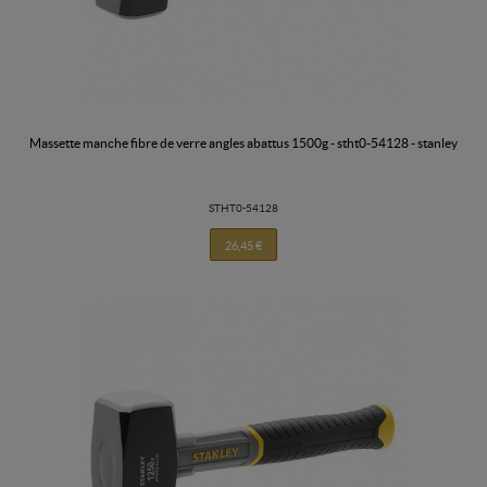
massette manche fibre de verre angles abattus 1500g - stht0-54128 - stanley
STHT0-54128
26,45 €