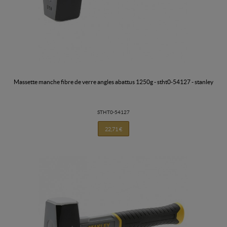
massette manche fibre de verre angles abattus 1250g - stht0-54127 - stanley
STHT0-54127
22,71 €