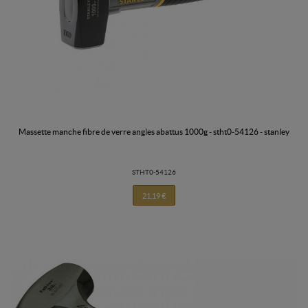
massette manche fibre de verre angles abattus 1000g - stht0-54126 - stanley
STHT0-54126
21,19 €