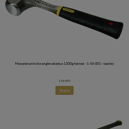
massette antivibe angles abattus 1300g fatmax - 1-56-001 - stanley
1-56-001
50,65 €