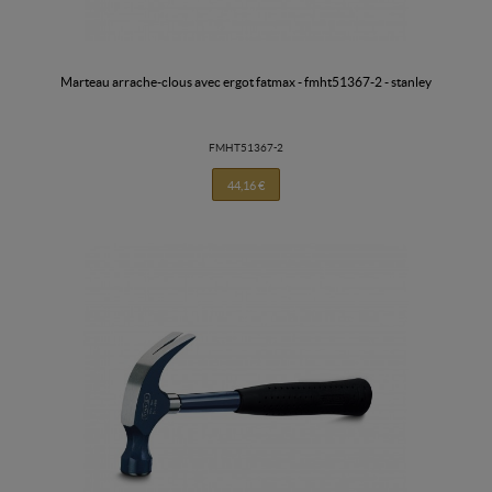
marteau arrache-clous avec ergot fatmax - fmht51367-2 - stanley
FMHT51367-2
44,16 €