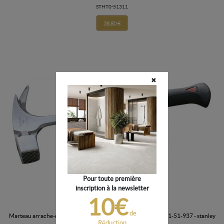
STHT0-51311
38,80 €
✖
Pour toute première
inscription à la newsletter
10€
de
marteau arrache-clous de charpentier antivibe 600g fatmax - 1-51-937 - stanley
Réduction