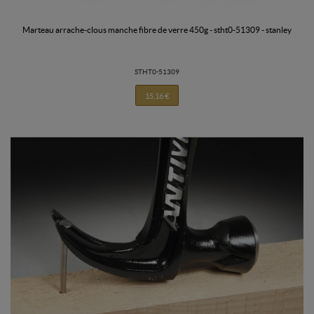
marteau arrache-clous manche fibre de verre 450g - stht0-51309 - stanley
STHT0-51309
15,16 €