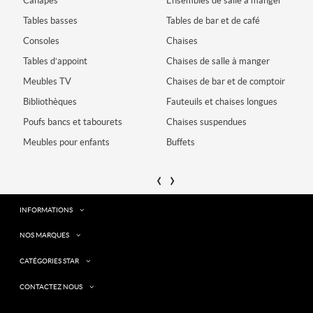
Canapés
Ensembles de salle à manger
L
Tables basses
Tables de bar et de café
T
Consoles
Chaises
T
Tables d’appoint
Chaises de salle à manger
M
Meubles TV
Chaises de bar et de comptoir
Bibliothèques
Fauteuils et chaises longues
Poufs bancs et tabourets
Chaises suspendues
B
Meubles pour enfants
Buffets
‹
›
INFORMATIONS
NOS MARQUES
CATÉGORIES STAR
CONTACTEZ NOUS