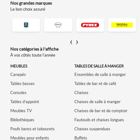
Nos grandes marques
Le bon choix assuré
‹
›
Nos catégories à l'affiche
À vos côtés toute l'année
ON
MEUBLES
TABLES DE SALLE À MANGER
Canapés
Ensembles de salle à manger
L
Tables basses
Tables de bar et de café
T
Consoles
Chaises
T
Tables d’appoint
Chaises de salle à manger
M
Meubles TV
Chaises de bar et de comptoir
Bibliothèques
Fauteuils et chaises longues
Poufs bancs et tabourets
Chaises suspendues
B
Meubles pour enfants
Buffets