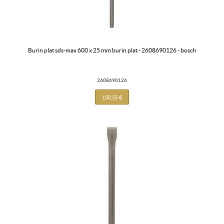
burin plat sds-max 600 x 25 mm burin plat - 2608690126 - bosch
2608690126
150,55 €