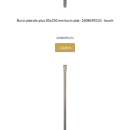
burin plat sds-plus 20x250 mm burin plat - 2608690131 - bosch
2608690131
113,05 €