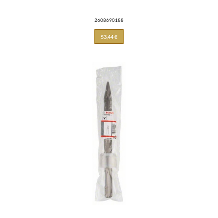
2608690188
53,44 €