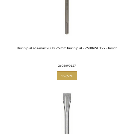
burin plat sds-max 280 x 25 mm burin plat - 2608690127 - bosch
2608690127
159,59 €