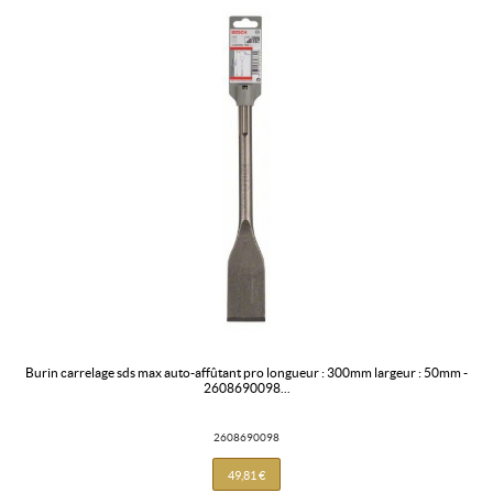
burin carrelage sds max auto-affûtant pro longueur : 300mm largeur : 50mm -
2608690098...
2608690098
49,81 €