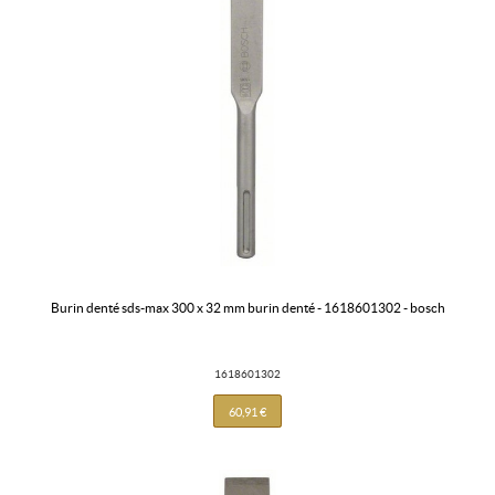
burin denté sds-max 300 x 32 mm burin denté - 1618601302 - bosch
1618601302
60,91 €