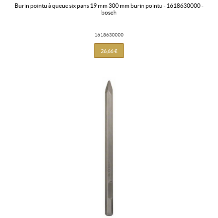
burin pointu à queue six pans 19 mm 300 mm burin pointu - 1618630000 -
bosch
1618630000
26,66 €
✖
Pour toute première
inscription à la newsletter
10€
de
Réduction