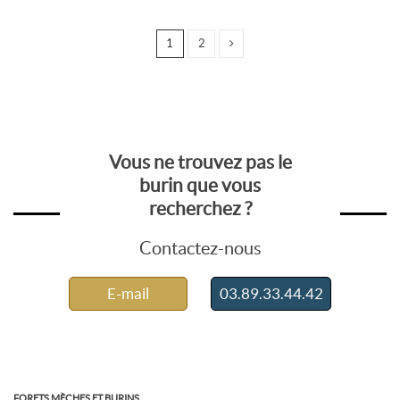
1
2
Vous ne trouvez pas le
burin que vous
recherchez ?
Contactez-nous
E-mail
03.89.33.44.42
FORETS MÈCHES ET BURINS