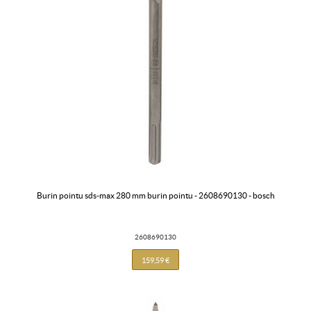
burin pointu sds-max 280 mm burin pointu - 2608690130 - bosch
2608690130
159,59 €