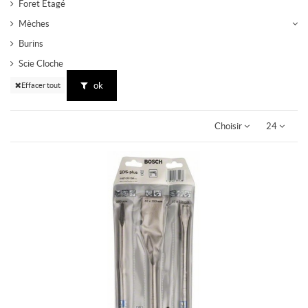
Foret Etagé
Mèches
Burins
Scie Cloche
ok
Effacer tout
Choisir
24