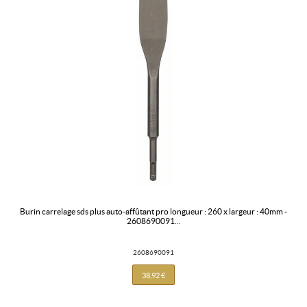
burin carrelage sds plus auto-affûtant pro longueur : 260 x largeur : 40mm -
2608690091...
2608690091
38,92 €