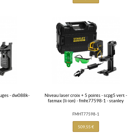
niveau laser croix + 5 points - scpg5 vert -
fatmax (li-ion) - fmht77598-1 - stanley
FMHT77598-1
509,55 €