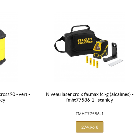
niveau laser croix fatmax fcl-g (alcalines) -
ley
fmht77586-1 - stanley
FMHT77586-1
274,96 €