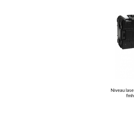
niveau laser croix fatmax fcl-g (li-ion) -
fmh