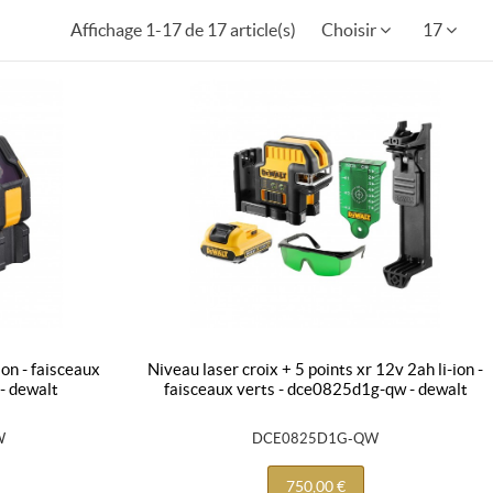
Affichage 1-17 de 17 article(s)
Choisir
17
niveau laser croix + 5 points xr 12v 2ah li-ion -
- dewalt
faisceaux verts - dce0825d1g-qw - dewalt
W
DCE0825D1G-QW
750,00 €