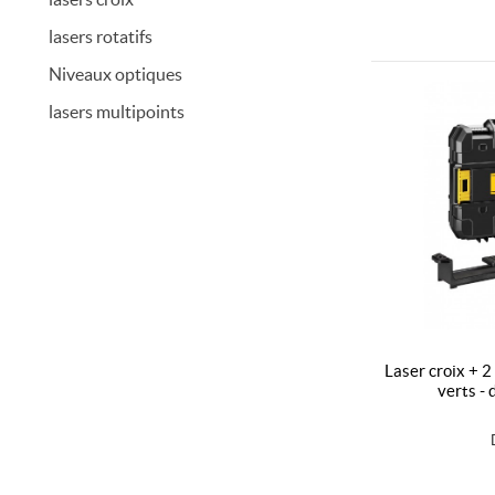
lasers rotatifs
Niveaux optiques
lasers multipoints
laser croix + 2 points xr 12v / 18v - faisceaux
verts -