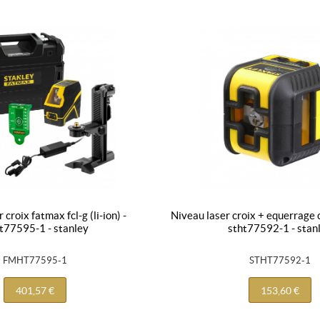
niveau laser croix + equerrage cross90 - vert -
t77595-1 - stanley
stht77592-1 - stan
FMHT77595-1
STHT77592-1
401,57 €
153,60 €