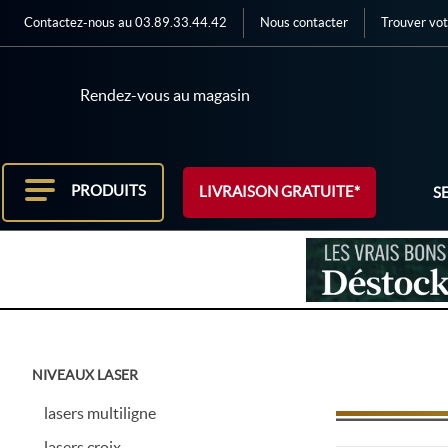
Contactez-nous au 03.89.33.44.42
Nous contacter
Trouver vot
Rendez-vous au magasin
PRODUITS
LIVRAISON GRATUITE*
S
NIVEAUX LASER
lasers multiligne
lasers croix