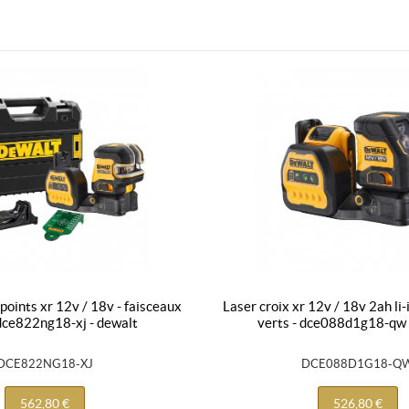
laser croix xr 12v / 18v 2ah li-ion - faisceaux
 dce822ng18-xj - dewalt
verts - dce088d1g18-qw 
DCE822NG18-XJ
DCE088D1G18-Q
562,80 €
526,80 €