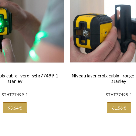
niveau laser croix cubix - rouge - stht77498-1 -
stanley
stanley
STHT77499-1
STHT77498-1
95,64 €
61,56 €