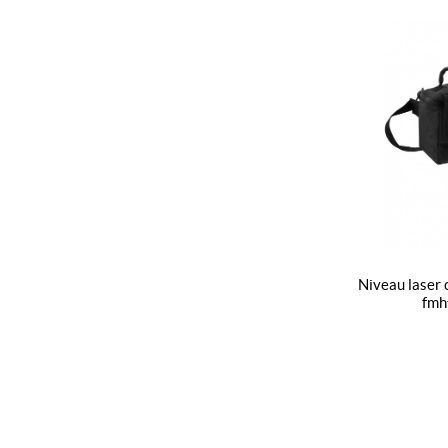
niveau laser croix fatmax fcl-r (alcalines) -
fmh