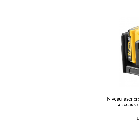
niveau laser croix + 5 points xr 12v 2ah li-ion -
faisceaux r