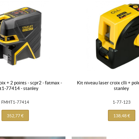
kit niveau laser croix clli + pole - 1-77-123 -
t1-77414 - stanley
stanley
FMHT1-77414
1-77-123
352,77 €
138,48 €