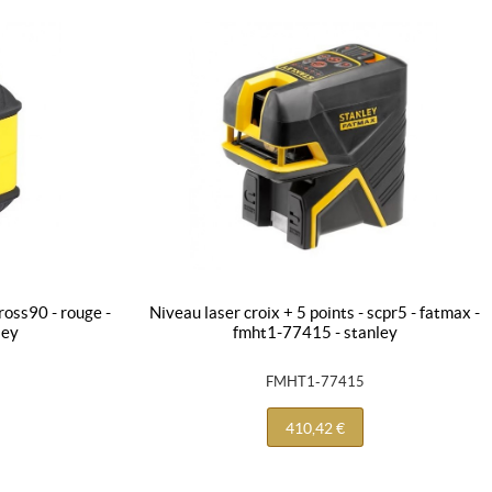
niveau laser croix + 5 points - scpr5 - fatmax -
ley
fmht1-77415 - stanley
FMHT1-77415
410,42 €