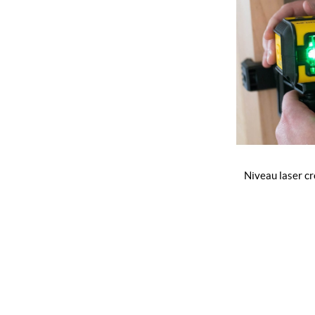
niveau laser croix cubix - vert - stht77499-1 -