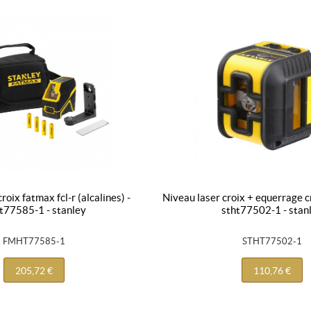
niveau laser croix + equerrage cross90 - rouge -
t77585-1 - stanley
stht77502-1 - stan
FMHT77585-1
STHT77502-1
205,72 €
110,76 €