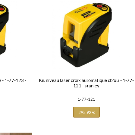
kit niveau laser croix automatique cl2xti - 1-77-
121 - stanley
1-77-121
295,92 €