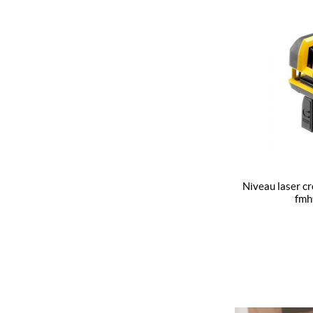
niveau laser croix + 2 points - scpr2 - fatmax -
fmh