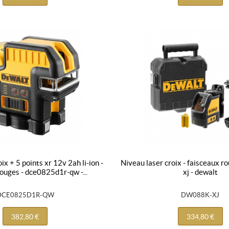
niveau laser croix - faisceaux rouges - dw088k-
ouges - dce0825d1r-qw -...
xj - dewalt
DCE0825D1R-QW
DW088K-XJ
382,80 €
334,80 €